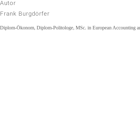
Autor
Frank Burgdörfer
Diplom-Ökonom, Diplom-Politologe, MSc. in European Accounting and 
Beitragsnavigation