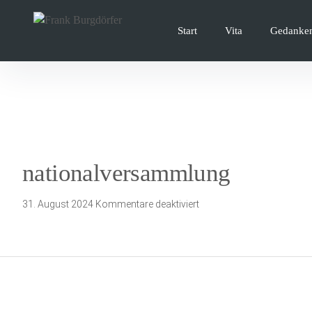
Inhalte
überspringen
Start
Vita
Gedanke
nationalversammlung
für
31. August 2024
Kommentare deaktiviert
nationalversammlung