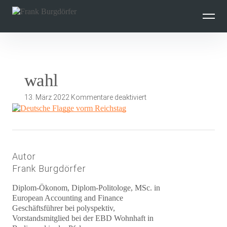
Inhalte
überspringen
wahl
für
13. März 2022
Kommentare deaktiviert
wahl
Autor
Frank Burgdörfer
Diplom-Ökonom, Diplom-Politologe, MSc. in
European Accounting and Finance
Geschäftsführer bei polyspektiv,
Vorstandsmitglied bei der EBD Wohnhaft in