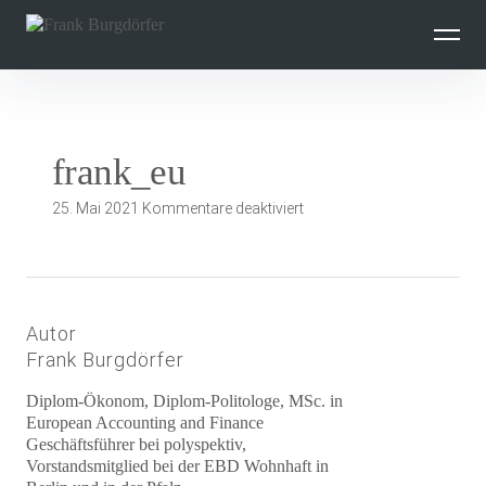
Inhalte
überspringen
frank_eu
für
25. Mai 2021
Kommentare deaktiviert
frank_eu
Autor
Frank Burgdörfer
Diplom-Ökonom, Diplom-Politologe, MSc. in
European Accounting and Finance
Geschäftsführer bei polyspektiv,
Vorstandsmitglied bei der EBD Wohnhaft in