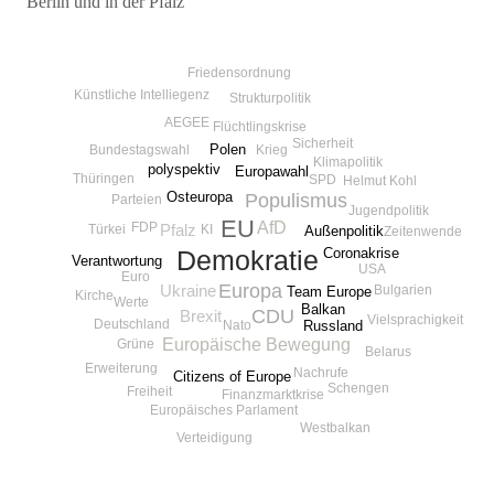
Berlin und in der Pfalz
Beitragsnavigation
Friedensordnung
Künstliche Intelliegenz
Strukturpolitik
AEGEE
Flüchtlingskrise
Sicherheit
Polen
Bundestagswahl
Krieg
Klimapolitik
polyspektiv
Europawahl
Thüringen
SPD
Helmut Kohl
Osteuropa
Populismus
Parteien
Jugendpolitik
EU
AfD
FDP
KI
Türkei
Pfalz
Außenpolitik
Zeitenwende
Coronakrise
Demokratie
Verantwortung
USA
Euro
Europa
Ukraine
Bulgarien
Team Europe
Kirche
Werte
Balkan
CDU
Brexit
Vielsprachigkeit
Deutschland
Russland
Nato
Europäische Bewegung
Grüne
Belarus
Erweiterung
Nachrufe
Citizens of Europe
Schengen
Freiheit
Finanzmarktkrise
Europäisches Parlament
Westbalkan
Verteidigung