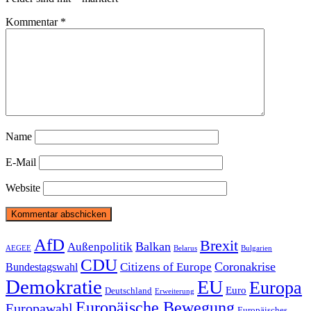
Kommentar
*
Name
E-Mail
Website
Beitragsnavigation
AfD
Brexit
Balkan
Außenpolitik
AEGEE
Belarus
Bulgarien
CDU
Coronakrise
Citizens of Europe
Bundestagswahl
Demokratie
EU
Europa
Euro
Deutschland
Erweiterung
Europäische Bewegung
Europawahl
Europäisches