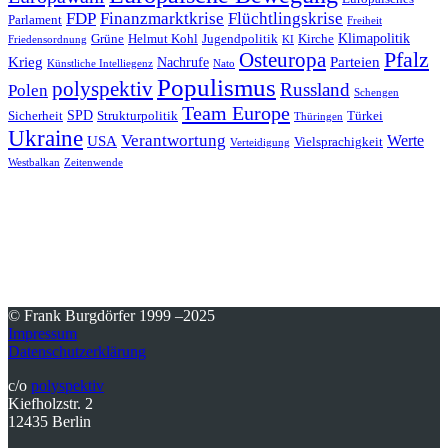
FDP
Finanzmarktkrise
Flüchtlingskrise
Parlament
Freiheit
Klimapolitik
Grüne
Helmut Kohl
Jugendpolitik
Kirche
Friedensordnung
KI
Pfalz
Osteuropa
Krieg
Parteien
Nachrufe
Künstliche Intelliegenz
Nato
Populismus
polyspektiv
Russland
Polen
Schengen
Team Europe
SPD
Sicherheit
Strukturpolitik
Türkei
Thüringen
Ukraine
Verantwortung
Werte
USA
Vielsprachigkeit
Verteidigung
Westbalkan
Zeitenwende
© Frank Burgdörfer 1999 –2025
Impressum
Datenschutzerklärung
c/o
polyspektiv
Kiefholzstr. 2
12435 Berlin