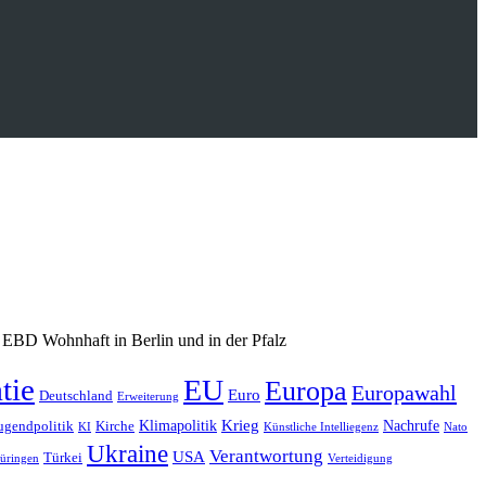
 EBD Wohnhaft in Berlin und in der Pfalz
tie
EU
Europa
Europawahl
Euro
Deutschland
Erweiterung
Krieg
Klimapolitik
Nachrufe
ugendpolitik
Kirche
KI
Künstliche Intelliegenz
Nato
Ukraine
Verantwortung
USA
Türkei
üringen
Verteidigung