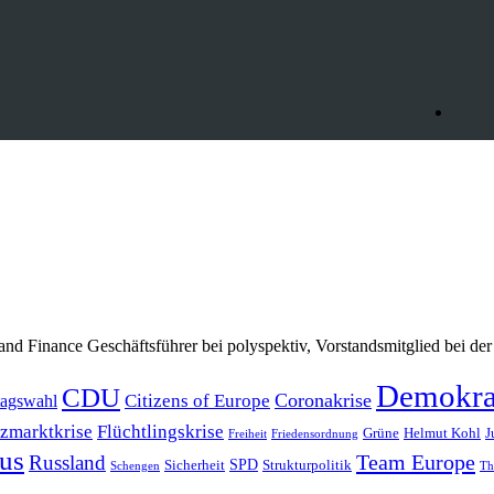
 Finance Geschäftsführer bei polyspektiv, Vorstandsmitglied bei der
Demokra
CDU
Coronakrise
Citizens of Europe
agswahl
zmarktkrise
Flüchtlingskrise
Grüne
Helmut Kohl
J
Freiheit
Friedensordnung
us
Team Europe
Russland
SPD
Sicherheit
Strukturpolitik
Schengen
Th