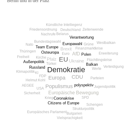
Berlin und in der Pfalz
Beitragsnavigation
Künstliche Intelliegenz
Zeitenwende
Friedensordnung
Deutschland
Belarus
Nachrufe
Verantwortung
Bundestagswahl
Westbalkan
Europawahl
Grüne
Nato
Team Europe
Finanzmarktkrise
Brexit
Thüringen
Osteuropa
AfD
Erweiterung
Euro
Polen
Freiheit
Kirche
EU
Pfalz
Flüchtlingskrise
Ukraine
Außenpolitik
Türkei
Balkan
Verteidigung
Russland
Demokratie
Werte
Klimapolitik
KI
FDP
CDU
Europa
Parteien
Helmut Kohl
polyspektiv
AEGEE
Populismus
Jugendpolitik
USA
Europäische Bewegung
Sicherheit
SPD
Krieg
Coronakrise
Citizens of Europe
Schengen
Strukturpolitik
Europäisches Parlament
Bulgarien
Vielsprachigkeit