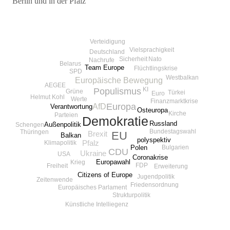
Berlin und in der Pfalz
Beitragsnavigation
Verteidigung
Vielsprachigkeit
Deutschland
Sicherheit
Nato
Nachrufe
Belarus
Team Europe
Flüchtlingskrise
SPD
Westbalkan
Europäische Bewegung
AEGEE
KI
Populismus
Grüne
Türkei
Euro
Helmut Kohl
Werte
Finanzmarktkrise
Europa
AfD
Verantwortung
Osteuropa
Kirche
Parteien
Demokratie
Russland
Außenpolitik
Schengen
Bundestagswahl
Thüringen
EU
Brexit
Balkan
polyspektiv
Klimapolitik
Pfalz
Bulgarien
Polen
CDU
Ukraine
USA
Coronakrise
Europawahl
Krieg
FDP
Freiheit
Erweiterung
Citizens of Europe
Jugendpolitik
Zeitenwende
Friedensordnung
Europäisches Parlament
Strukturpolitik
Künstliche Intelliegenz