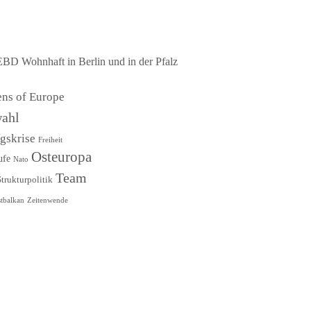
EBD Wohnhaft in Berlin und in der Pfalz
ens of Europe
ahl
ngskrise
Freiheit
Osteuropa
ufe
Nato
Team
Strukturpolitik
tbalkan
Zeitenwende