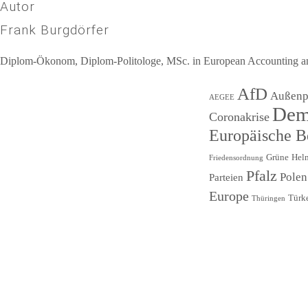
Autor
Frank Burgdörfer
Diplom-Ökonom, Diplom-Politologe, MSc. in European Accounting and 
Beitragsnavigation
AfD
Außenpo
AEGEE
Dem
Coronakrise
Europäische 
Grüne
Hel
Friedensordnung
Pfalz
Polen
Parteien
Europe
Türk
Thüringen