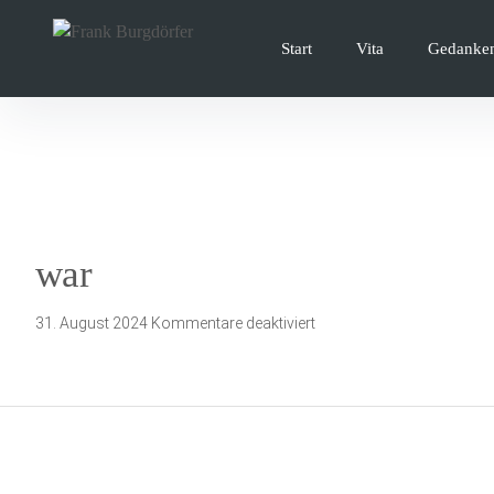
Inhalte
überspringen
Start
Vita
Gedanke
war
für
31. August 2024
Kommentare deaktiviert
war