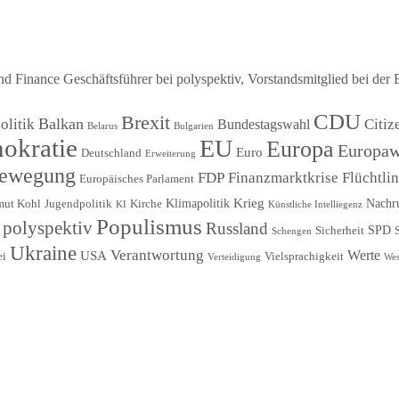
Finance Geschäftsführer bei polyspektiv, Vorstandsmitglied bei der 
CDU
Brexit
Balkan
litik
Citiz
Bundestagswahl
Belarus
Bulgarien
okratie
EU
Europa
Europaw
Euro
Deutschland
Erweiterung
Bewegung
FDP
Finanzmarktkrise
Flüchtli
Europäisches Parlament
Krieg
Klimapolitik
Nachr
mut Kohl
Jugendpolitik
Kirche
KI
Künstliche Intelliegenz
Populismus
polyspektiv
Russland
SPD
Sicherheit
Schengen
Ukraine
Verantwortung
Werte
USA
ei
Vielsprachigkeit
Verteidigung
Wes