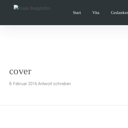
Inhalte
überspringen
Start
Vita
Gedanke
cover
8. Februar 2016
Antwort schreiben