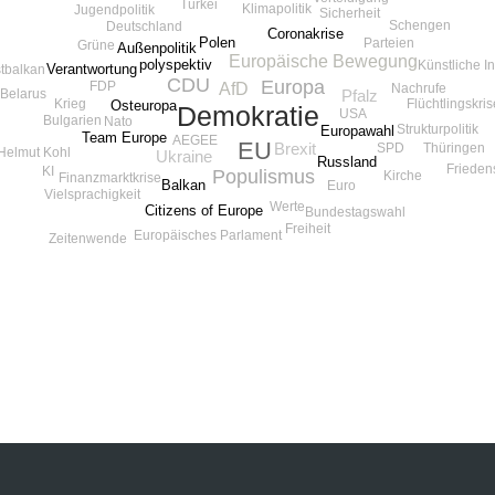
Türkei
Klimapolitik
Jugendpolitik
Sicherheit
Schengen
Deutschland
Coronakrise
Polen
Parteien
Grüne
Außenpolitik
Europäische Bewegung
polyspektiv
Künstliche In
Verantwortung
tbalkan
CDU
Europa
FDP
AfD
Nachrufe
Belarus
Pfalz
Flüchtlingskris
Krieg
Osteuropa
Demokratie
USA
Bulgarien
Nato
Strukturpolitik
Europawahl
Team Europe
AEGEE
EU
Brexit
SPD
Thüringen
Helmut Kohl
Ukraine
Russland
Frieden
KI
Populismus
Kirche
Finanzmarktkrise
Balkan
Euro
Vielsprachigkeit
Werte
Citizens of Europe
Bundestagswahl
Freiheit
Europäisches Parlament
Zeitenwende