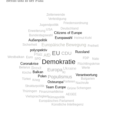
Berlin und in der Pfalz
Beitragsnavigation
Zeitenwende
Verteidigung
Friedensordnung
Jugendpolitik
Deutschland
USA
Erweiterung
Citizens of Europe
Bundestagswahl
Europawahl
Helmut Kohl
Außenpolitik
Europäische Bewegung
Sicherheit
Freiheit
polyspektiv
EU
Russland
CDU
Pfalz
AfD
Westbalkan
Euro
FDP
SPD
Nato
Demokratie
Coronakrise
Flüchtlingskrise
Belarus
Werte
Brexit
Ukraine
Europa
Balkan
KI
Kirche
Verantwortung
Populismus
Polen
Bulgarien
Türkei
Krieg
Parteien
Osteuropa
Nachrufe
Strukturpolitik
Team Europe
Schengen
Grüne
Thüringen
Finanzmarktkrise
AEGEE
Vielsprachigkeit
Klimapolitik
Europäisches Parlament
Künstliche Intelliegenz