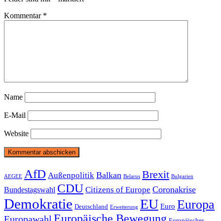
Kommentar
*
Name
E-Mail
Website
Beitragsnavigation
AfD
Brexit
Balkan
Außenpolitik
AEGEE
Belarus
Bulgarien
CDU
Coronakrise
Citizens of Europe
Bundestagswahl
Demokratie
EU
Europa
Euro
Deutschland
Erweiterung
Europäische Bewegung
Europawahl
Europäisches