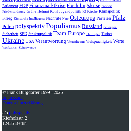
FDP
Finanzmarktkrise
Flüchtlingskrise
Parlament
Freiheit
Klimapolitik
Grüne
Helmut Kohl
Jugendpolitik
Kirche
Friedensordnung
KI
Pfalz
Osteuropa
Krieg
Parteien
Nachrufe
Künstliche Intelliegenz
Nato
Populismus
polyspektiv
Russland
Polen
Schengen
Team Europe
SPD
Sicherheit
Strukturpolitik
Türkei
Thüringen
Ukraine
Verantwortung
Werte
USA
Vielsprachigkeit
Verteidigung
Westbalkan
Zeitenwende
© Frank Burgdörfer 1999 –2025
Impressum
Datenschutzerklärung
c/o
polyspektiv
Kiefholzstr. 2
12435 Berlin