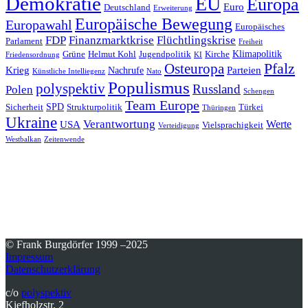
Demokratie
EU
Europa
Euro
Deutschland
Erweiterung
Europäische Bewegung
Europawahl
Europäisches
FDP
Finanzmarktkrise
Flüchtlingskrise
Parlament
Freiheit
Klimapolitik
Grüne
Helmut Kohl
Jugendpolitik
Kirche
Friedensordnung
KI
Pfalz
Osteuropa
Krieg
Parteien
Nachrufe
Künstliche Intelliegenz
Nato
Populismus
polyspektiv
Russland
Polen
Schengen
Team Europe
SPD
Sicherheit
Strukturpolitik
Türkei
Thüringen
Ukraine
Verantwortung
Werte
USA
Vielsprachigkeit
Verteidigung
Westbalkan
Zeitenwende
© Frank Burgdörfer 1999 –2025
Impressum
Datenschutzerklärung
c/o
polyspektiv
Kiefholzstr. 2