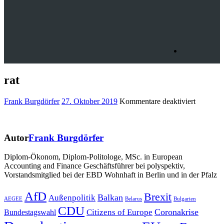
rat
für
Frank Burgdörfer
27. Oktober 2019
Kommentare deaktiviert
rat
Autor
Frank Burgdörfer
Diplom-Ökonom, Diplom-Politologe, MSc. in European
Accounting and Finance Geschäftsführer bei polyspektiv,
Vorstandsmitglied bei der EBD Wohnhaft in Berlin und in der Pfalz
Beitragsnavigation
AfD
Brexit
Balkan
Außenpolitik
AEGEE
Belarus
Bulgarien
CDU
Coronakrise
Citizens of Europe
Bundestagswahl