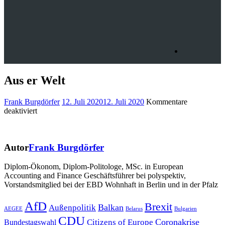
Aus er Welt
Frank Burgdörfer
12. Juli 2020
12. Juli 2020
Kommentare
für
deaktiviert
Aus
er
Welt
Autor
Frank Burgdörfer
Diplom-Ökonom, Diplom-Politologe, MSc. in European
Accounting and Finance Geschäftsführer bei polyspektiv,
Vorstandsmitglied bei der EBD Wohnhaft in Berlin und in der Pfalz
Beitragsnavigation
AfD
Brexit
Balkan
Außenpolitik
AEGEE
Belarus
Bulgarien
CDU
Coronakrise
Citizens of Europe
Bundestagswahl