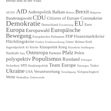
Berlin und in der Pfalz
Beitragsnavigation
AfD
Brexit
Balkan
Außenpolitik
AEGEE
Belarus
Bulgarien
CDU
Coronakrise
Citizens of Europe
Bundestagswahl
Demokratie
EU
Euro
Deutschland
Erweiterung
Europa
Europäische
Europawahl
Bewegung
FDP
Finanzmarktkrise
Europäisches Parlament
Flüchtlingskrise
Grüne
Helmut Kohl
Freiheit
Friedensordnung
Krieg
Klimapolitik
Jugendpolitik
Kirche
KI
Künstliche Intelliegenz
Pfalz
Osteuropa
Polen
Parteien
Nachrufe
Nato
Populismus
polyspektiv
Russland
Schengen
Team Europe
SPD
Sicherheit
Strukturpolitik
Türkei
Thüringen
Ukraine
Verantwortung
USA
Vielsprachigkeit
Verteidigung
Werte
Westbalkan
Zeitenwende