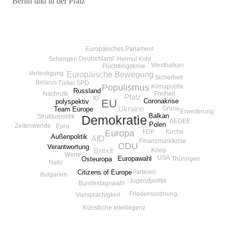
Berlin und in der Pfalz
Beitragsnavigation
Europäisches Parlament
Deutschland
Schengen
Helmut Kohl
Westbalkan
Flüchtlingskrise
Verteidigung
Europäische Bewegung
Sicherheit
Belarus
SPD
Türkei
Populismus
Klimapolitik
Russland
Nachrufe
Freiheit
Pfalz
KI
EU
Coronakrise
polyspektiv
Ukraine
Grüne
Team Europe
Erweiterung
Balkan
Strukturpolitik
Demokratie
AEGEE
Polen
Zeitenwende
Euro
Kirche
Europa
FDP
Außenpolitik
AfD
Finanzmarktkrise
CDU
Verantwortung
Krieg
Brexit
Werte
USA
Europawahl
Osteuropa
Thüringen
Nato
Citizens of Europe
Parteien
Bulgarien
Jugendpolitik
Bundestagswahl
Friedensordnung
Vielsprachigkeit
Künstliche Intelliegenz