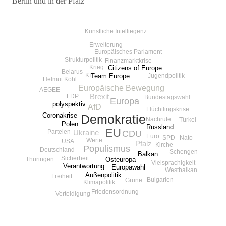
Berlin und in der Pfalz
Beitragsnavigation
Künstliche Intelliegenz
Erweiterung
Europäisches Parlament
Strukturpolitik
Finanzmarktkrise
Krieg
Citizens of Europe
Belarus
KI
Team Europe
Jugendpolitik
Helmut Kohl
Europäische Bewegung
AEGEE
FDP
Brexit
Bundestagswahl
Europa
polyspektiv
AfD
Flüchtlingskrise
Coronakrise
Demokratie
Nachrufe
Türkei
Polen
Russland
EU
Parteien
Ukraine
CDU
Euro
SPD
Nato
Werte
USA
Pfalz
Kirche
Populismus
Deutschland
Schengen
Balkan
Sicherheit
Thüringen
Osteuropa
Vielsprachigkeit
Verantwortung
Europawahl
Westbalkan
Außenpolitik
Freiheit
Bulgarien
Grüne
Klimapolitik
Friedensordnung
Verteidigung