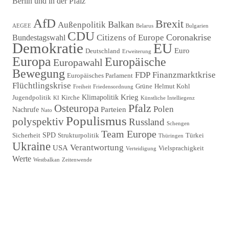
Berlin und in der Pfalz
Beitragsnavigation
AfD
Brexit
Balkan
Außenpolitik
AEGEE
Belarus
Bulgarien
CDU
Coronakrise
Citizens of Europe
Bundestagswahl
Demokratie
EU
Euro
Deutschland
Erweiterung
Europa
Europäische
Europawahl
Bewegung
FDP
Finanzmarktkrise
Europäisches Parlament
Flüchtlingskrise
Grüne
Helmut Kohl
Freiheit
Friedensordnung
Krieg
Klimapolitik
Jugendpolitik
Kirche
KI
Künstliche Intelliegenz
Pfalz
Osteuropa
Polen
Parteien
Nachrufe
Nato
Populismus
polyspektiv
Russland
Schengen
Team Europe
SPD
Sicherheit
Strukturpolitik
Türkei
Thüringen
Ukraine
Verantwortung
USA
Vielsprachigkeit
Verteidigung
Werte
Westbalkan
Zeitenwende