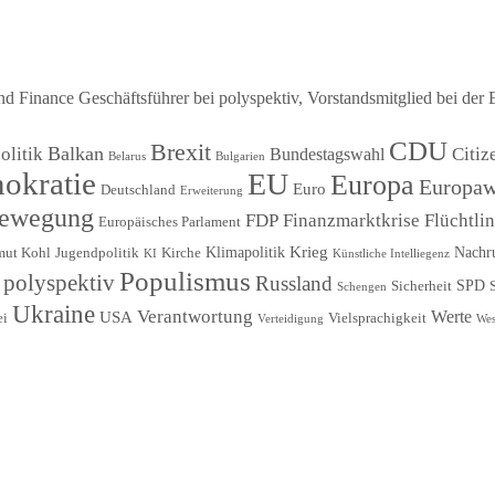
Finance Geschäftsführer bei polyspektiv, Vorstandsmitglied bei der 
CDU
Brexit
Balkan
litik
Citiz
Bundestagswahl
Belarus
Bulgarien
okratie
EU
Europa
Europaw
Euro
Deutschland
Erweiterung
Bewegung
FDP
Finanzmarktkrise
Flüchtli
Europäisches Parlament
Krieg
Klimapolitik
Nachr
mut Kohl
Jugendpolitik
Kirche
KI
Künstliche Intelliegenz
Populismus
polyspektiv
Russland
SPD
Sicherheit
Schengen
Ukraine
Verantwortung
Werte
USA
ei
Vielsprachigkeit
Verteidigung
Wes