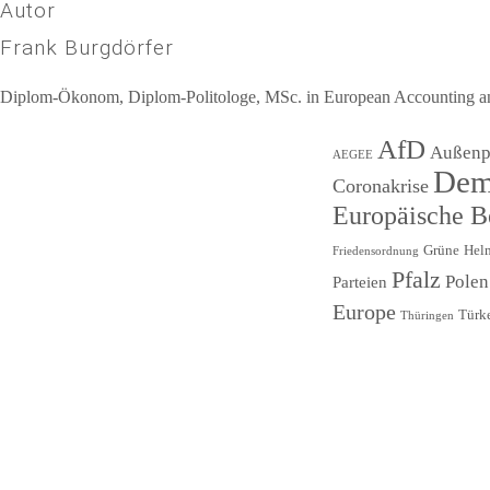
Autor
Frank Burgdörfer
Diplom-Ökonom, Diplom-Politologe, MSc. in European Accounting and 
Beitragsnavigation
AfD
Außenpo
AEGEE
Dem
Coronakrise
Europäische 
Grüne
Hel
Friedensordnung
Pfalz
Polen
Parteien
Europe
Türk
Thüringen