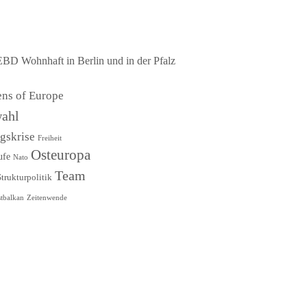
EBD Wohnhaft in Berlin und in der Pfalz
ens of Europe
ahl
ngskrise
Freiheit
Osteuropa
ufe
Nato
Team
Strukturpolitik
tbalkan
Zeitenwende