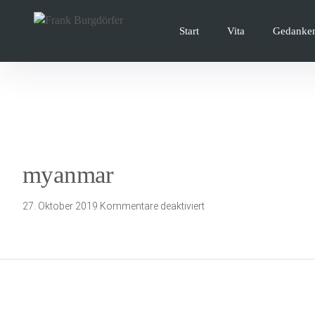
Inhalte
überspringen
Start
Vita
Gedanke
myanmar
für
27. Oktober 2019
Kommentare deaktiviert
myanmar