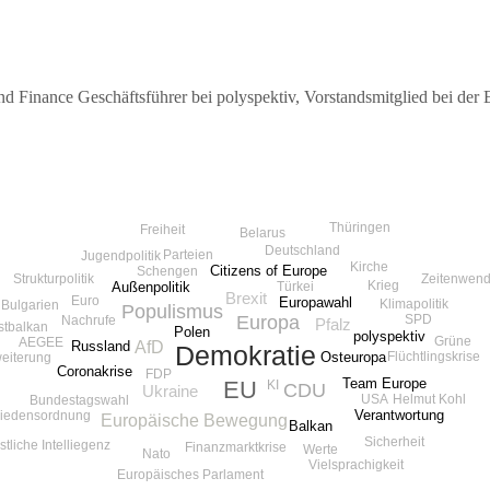
Finance Geschäftsführer bei polyspektiv, Vorstandsmitglied bei der 
Thüringen
Freiheit
Belarus
Deutschland
Parteien
Jugendpolitik
Kirche
Citizens of Europe
Schengen
Zeitenwen
Strukturpolitik
Krieg
Türkei
Außenpolitik
Brexit
Euro
Europawahl
Klimapolitik
Bulgarien
Populismus
Europa
SPD
Nachrufe
Pfalz
tbalkan
Polen
polyspektiv
Grüne
AEGEE
AfD
Russland
Demokratie
Flüchtlingskrise
Osteuropa
eiterung
Coronakrise
FDP
Team Europe
EU
KI
CDU
Ukraine
USA
Helmut Kohl
Bundestagswahl
Verantwortung
riedensordnung
Europäische Bewegung
Balkan
Sicherheit
tliche Intelliegenz
Finanzmarktkrise
Werte
Nato
Vielsprachigkeit
Europäisches Parlament