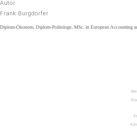
Autor
Frank Burgdörfer
Diplom-Ökonom, Diplom-Politologe, MSc. in European Accounting and 
Beitragsnavigation
Wes
Erw
F
Küns