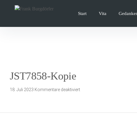
Inhalte
überspringen
Start
Vita
Gedanke
JST7858-Kopie
für
18. Juli 2023
Kommentare deaktiviert
JST7858-
Kopie