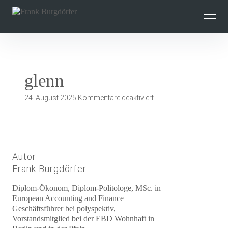
Inhalte
überspringen
glenn
für
24. August 2025
Kommentare deaktiviert
glenn
Autor
Frank Burgdörfer
Diplom-Ökonom, Diplom-Politologe, MSc. in
European Accounting and Finance
Geschäftsführer bei polyspektiv,
Vorstandsmitglied bei der EBD Wohnhaft in