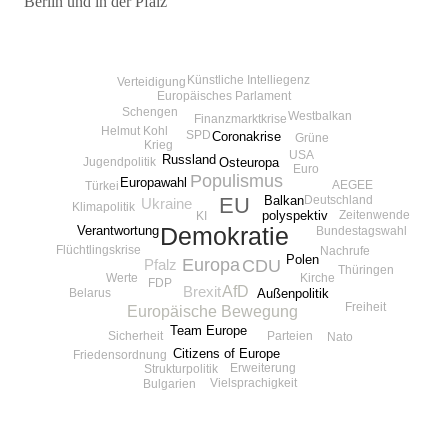
Berlin und in der Pfalz
Beitragsnavigation
Künstliche Intelliegenz
Verteidigung
Europäisches Parlament
Schengen
Westbalkan
Finanzmarktkrise
Helmut Kohl
SPD
Coronakrise
Grüne
Krieg
USA
Russland
Osteuropa
Jugendpolitik
Euro
Populismus
Europawahl
AEGEE
Türkei
Deutschland
EU
Balkan
Ukraine
Klimapolitik
Zeitenwende
polyspektiv
KI
Demokratie
Verantwortung
Bundestagswahl
Flüchtlingskrise
Nachrufe
Polen
Europa
CDU
Pfalz
Thüringen
Kirche
Werte
FDP
AfD
Brexit
Außenpolitik
Belarus
Freiheit
Europäische Bewegung
Team Europe
Sicherheit
Parteien
Nato
Citizens of Europe
Friedensordnung
Erweiterung
Strukturpolitik
Vielsprachigkeit
Bulgarien