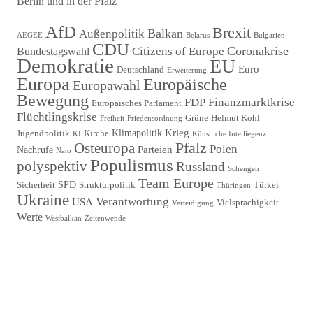
Berlin und in der Pfalz
Beitragsnavigation
AfD
Brexit
Balkan
Außenpolitik
AEGEE
Belarus
Bulgarien
CDU
Coronakrise
Citizens of Europe
Bundestagswahl
Demokratie
EU
Euro
Deutschland
Erweiterung
Europa
Europäische
Europawahl
Bewegung
FDP
Finanzmarktkrise
Europäisches Parlament
Flüchtlingskrise
Grüne
Helmut Kohl
Freiheit
Friedensordnung
Krieg
Klimapolitik
Jugendpolitik
Kirche
KI
Künstliche Intelliegenz
Pfalz
Osteuropa
Polen
Parteien
Nachrufe
Nato
Populismus
polyspektiv
Russland
Schengen
Team Europe
SPD
Sicherheit
Strukturpolitik
Türkei
Thüringen
Ukraine
Verantwortung
USA
Vielsprachigkeit
Verteidigung
Werte
Westbalkan
Zeitenwende