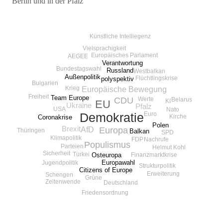
Berlin und in der Pfalz
Beitragsnavigation
Künstliche Intelliegenz
Vielsprachigkeit
Europäisches Parlament
AEGEE
Verantwortung
Bundestagswahl
Russland
Westbalkan
Außenpolitik
Flüchtlingskrise
polyspektiv
Bulgarien
Europäische Bewegung
Krieg
Freiheit
Team Europe
CDU
Werte
Belarus
KI
EU
Ukraine
Pfalz
USA
Nato
Euro
Demokratie
Kirche
Coronakrise
Polen
Brexit
AfD
Europa
Thüringen
Balkan
SPD
Klimapolitik
FDP
Nachrufe
Populismus
Parteien
Helmut Kohl
Sicherheit
Türkei
Osteuropa
Finanzmarktkrise
Europawahl
Jugendpolitik
Strukturpolitik
Citizens of Europe
Erweiterung
Schengen
Grüne
Zeitenwende
Deutschland
Friedensordnung