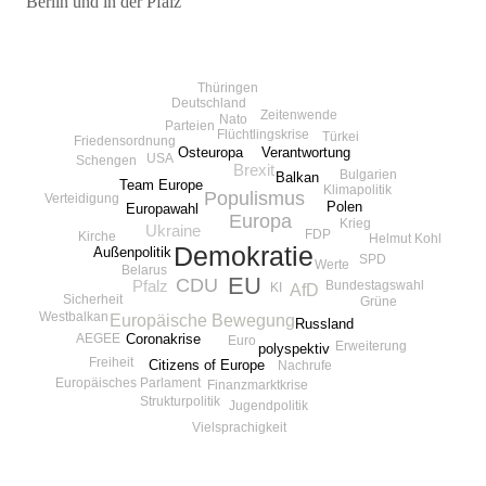
Berlin und in der Pfalz
Beitragsnavigation
Thüringen
Deutschland
Zeitenwende
Nato
Parteien
Flüchtlingskrise
Türkei
Friedensordnung
Verantwortung
Osteuropa
USA
Schengen
Brexit
Bulgarien
Balkan
Team Europe
Klimapolitik
Populismus
Verteidigung
Polen
Europawahl
Europa
Krieg
Ukraine
FDP
Kirche
Helmut Kohl
Demokratie
Außenpolitik
SPD
Werte
Belarus
EU
CDU
Pfalz
Bundestagswahl
AfD
KI
Sicherheit
Grüne
Westbalkan
Europäische Bewegung
Russland
Coronakrise
AEGEE
Euro
Erweiterung
polyspektiv
Freiheit
Citizens of Europe
Nachrufe
Europäisches Parlament
Finanzmarktkrise
Strukturpolitik
Jugendpolitik
Vielsprachigkeit