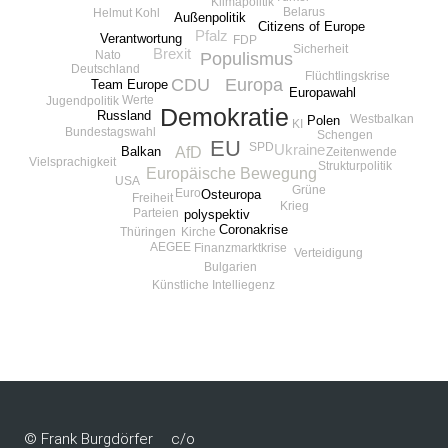
Klimapolitik
Belarus
Helmut Kohl
Außenpolitik
Citizens of Europe
Pfalz
Verantwortung
FDP
Sicherheit
Brexit
Nato
Populismus
Deutschland
Flüchtlingskrise
Europa
CDU
Team Europe
Europawahl
Werte
Jugendpolitik
Demokratie
Russland
Westbalkan
Polen
KI
Bundestagswahl
Schengen
EU
SPD
Ukraine
AfD
Balkan
Zeitenwende
Vielsprachigkeit
Strukturpolitik
Europäische Bewegung
USA
Grüne
Euro
Osteuropa
Freiheit
Krieg
Parteien
polyspektiv
Coronakrise
Thüringen
Kirche
AEGEE
Finanzmarktkrise
Verteidigung
Bulgarien
Künstliche Intelliegenz
© Frank Burgdörfer
c/o