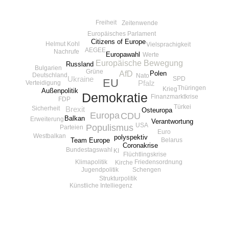
Freiheit
Zeitenwende
Europäisches Parlament
Citizens of Europe
Helmut Kohl
Vielsprachigkeit
AEGEE
Nachrufe
Europawahl
Werte
Europäische Bewegung
Russland
Bulgarien
Grüne
AfD
Polen
Deutschland
Nato
SPD
Ukraine
EU
Pfalz
Verteidigung
Thüringen
Krieg
Außenpolitik
Demokratie
Finanzmarktkrise
FDP
Türkei
Sicherheit
Brexit
Osteuropa
Europa
CDU
Balkan
Erweiterung
Verantwortung
USA
Populismus
Parteien
Euro
Westbalkan
polyspektiv
Team Europe
Belarus
Coronakrise
Bundestagswahl
KI
Flüchtlingskrise
Friedensordnung
Klimapolitik
Kirche
Schengen
Jugendpolitik
Strukturpolitik
Künstliche Intelliegenz