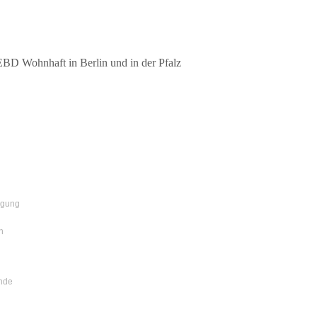
EBD Wohnhaft in Berlin und in der Pfalz
igung
n
nde