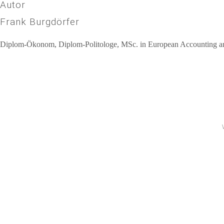
Autor
Frank Burgdörfer
Diplom-Ökonom, Diplom-Politologe, MSc. in European Accounting and 
Beitragsnavigation