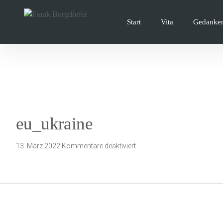
Inhalte
überspringen
Start
Vita
Gedanke
eu_ukraine
für
13. März 2022
Kommentare deaktiviert
eu_ukraine