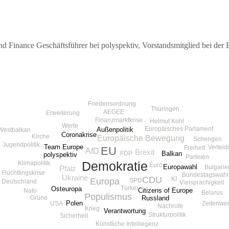
Finance Geschäftsführer bei polyspektiv, Vorstandsmitglied bei der 
Friedensordnung
Thüringen
AEGEE
Erweiterung
Finanzmarktkrise
Helmut Kohl
Werte
Europäisches Parlament
Außenpolitik
Westbalkan
Coronakrise
Kirche
Europäische Bewegung
Schengen
Jugendpolitik
Team Europe
Verteid
Freiheit
EU
AfD
Brexit
Balkan
FDP
polyspektiv
Parteien
Klimapolitik
Demokratie
Euro
Europawahl
Bulgarie
Pfalz
Flüchtlingskrise
Bundestagswahl
Ukraine
CDU
KI
Europa
SPD
Deutschland
Vielsprachigkeit
Türkei
Osteuropa
Citizens of Europe
Nato
Belarus
Populismus
Russland
Grüne
Polen
Zeitenwe
USA
Nachrufe
Krieg
Verantwortung
Strukturpolitik
Sicherheit
Künstliche Intelliegenz