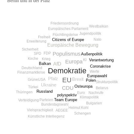
Berlin und in der Pfalz
Beitragsnavigation
Friedensordnung
Westbalkan
Europäisches Parlament
Jugendpolitik
Flüchtlingskrise
Freiheit
Citizens of Europe
Nato
Erweiterung
Europäische Bewegung
Sicherheit
Populismus
FDP
SPD
Außenpolitik
Kirche
Krieg
KI
Verantwortung
Europa
AfD
Balkan
Coronakrise
Deutschland
Demokratie
Werte
Finanzmarktkrise
Europawahl
Pfalz
EU
Brexit
USA
Grüne
Polen
Strukturpolitik
Ukraine
Osteuropa
CDU
Türkei
Belarus
Russland
Thüringen
Nachrufe
Euro
polyspektiv
Klimapolitik
Team Europe
Parteien
Verteidigung
Bulgarien
Bundestagswahl
Helmut Kohl
Vielsprachigkeit
AEGEE
Schengen
Künstliche Intelliegenz