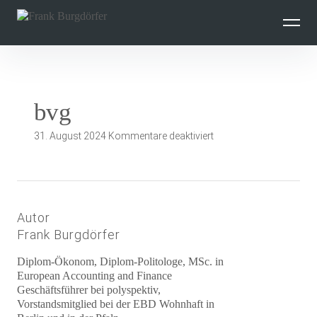
Inhalte
überspringen
bvg
für
31. August 2024
Kommentare deaktiviert
bvg
Autor
Frank Burgdörfer
Diplom-Ökonom, Diplom-Politologe, MSc. in
European Accounting and Finance
Geschäftsführer bei polyspektiv,
Vorstandsmitglied bei der EBD Wohnhaft in