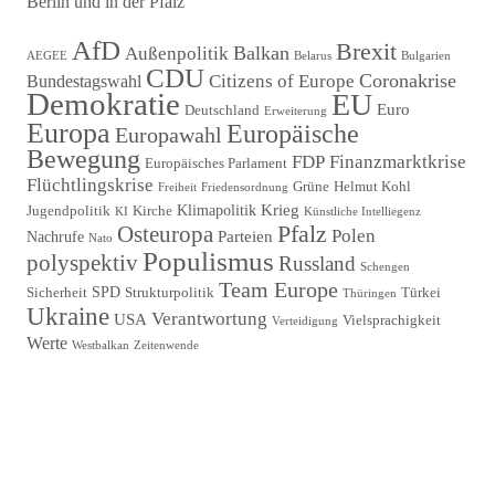
Berlin und in der Pfalz
Beitragsnavigation
AfD
Brexit
Balkan
Außenpolitik
AEGEE
Belarus
Bulgarien
CDU
Coronakrise
Citizens of Europe
Bundestagswahl
Demokratie
EU
Euro
Deutschland
Erweiterung
Europa
Europäische
Europawahl
Bewegung
FDP
Finanzmarktkrise
Europäisches Parlament
Flüchtlingskrise
Grüne
Helmut Kohl
Freiheit
Friedensordnung
Krieg
Klimapolitik
Jugendpolitik
Kirche
KI
Künstliche Intelliegenz
Pfalz
Osteuropa
Polen
Parteien
Nachrufe
Nato
Populismus
polyspektiv
Russland
Schengen
Team Europe
SPD
Sicherheit
Strukturpolitik
Türkei
Thüringen
Ukraine
Verantwortung
USA
Vielsprachigkeit
Verteidigung
Werte
Westbalkan
Zeitenwende