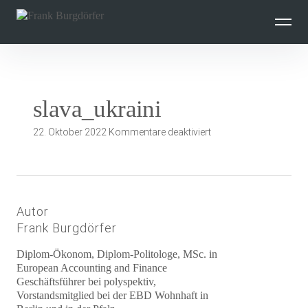
Inhalte
überspringen
slava_ukraini
für
22. Oktober 2022
Kommentare deaktiviert
slava_ukraini
Autor
Frank Burgdörfer
Diplom-Ökonom, Diplom-Politologe, MSc. in
European Accounting and Finance
Geschäftsführer bei polyspektiv,
Vorstandsmitglied bei der EBD Wohnhaft in