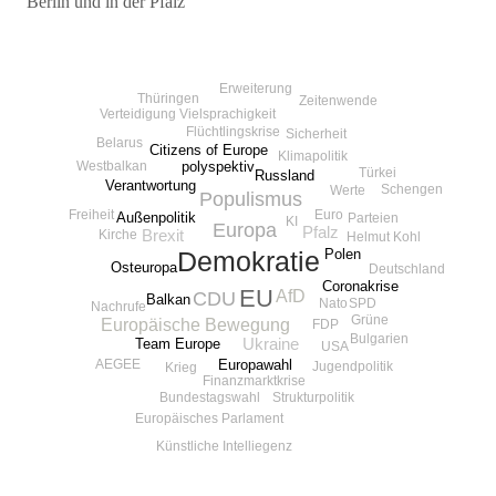
Berlin und in der Pfalz
Beitragsnavigation
Erweiterung
Thüringen
Zeitenwende
Vielsprachigkeit
Verteidigung
Flüchtlingskrise
Sicherheit
Belarus
Citizens of Europe
Klimapolitik
polyspektiv
Westbalkan
Türkei
Russland
Verantwortung
Schengen
Werte
Populismus
Freiheit
Euro
Außenpolitik
Parteien
KI
Europa
Pfalz
Brexit
Kirche
Helmut Kohl
Polen
Demokratie
Osteuropa
Deutschland
Coronakrise
EU
AfD
CDU
Balkan
SPD
Nato
Nachrufe
Grüne
Europäische Bewegung
FDP
Bulgarien
Team Europe
Ukraine
USA
AEGEE
Europawahl
Jugendpolitik
Krieg
Finanzmarktkrise
Strukturpolitik
Bundestagswahl
Europäisches Parlament
Künstliche Intelliegenz