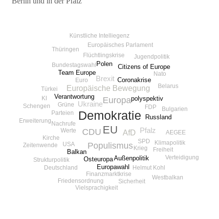
Berlin und in der Pfalz
Beitragsnavigation
Künstliche Intelliegenz
Europäisches Parlament
Thüringen
Flüchtlingskrise
Jugendpolitik
Polen
Bundestagswahl
Citizens of Europe
Team Europe
Nato
Brexit
Coronakrise
Euro
Belarus
Europäische Bewegung
Türkei
Verantwortung
polyspektiv
KI
Europa
Ukraine
Grüne
Schengen
FDP
Bulgarien
Demokratie
Parteien
Russland
Erweiterung
Nachrufe
EU
Pfalz
CDU
Werte
AfD
AEGEE
Kirche
SPD
Klimapolitik
Populismus
USA
Zeitenwende
Krieg
Freiheit
Balkan
Verteidigung
Außenpolitik
Osteuropa
Strukturpolitik
Europawahl
Helmut Kohl
Deutschland
Finanzmarktkrise
Westbalkan
Friedensordnung
Sicherheit
Vielsprachigkeit