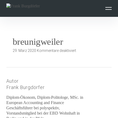
Inhalte
überspringen
breunigweiler
für
29. März 2020
Kommentare deaktiviert
breunigweiler
Autor
Frank Burgdörfer
Diplom-Ökonom, Diplom-Politologe, MSc. in
European Accounting and Finance
Geschäftsführer bei polyspektiv,
Vorstandsmitglied bei der EBD Wohnhaft in