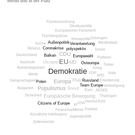
Berlin und in der Pfalz
Beitragsnavigation
Friedensordnung
Strukturpolitik
Europäisches Parlament
Flüchtlingskrise
Schengen
Klimapolitik
Außenpolitik
Westbalkan
Kirche
Verantwortung
Coronakrise
Belarus
polyspektiv
Grüne
CDU
Deutschland
Balkan
Europawahl
Parteien
EU
AfD
Ukraine
Nachrufe
Osteuropa
Türkei
Bundestagswahl
Krieg
Demokratie
FDP
Nato
Werte
SPD
Pfalz
Erweiterung
Russland
Vielsprachigkeit
Europa
Polen
Team Europe
Verteidigung
Populismus
Bulgarien
Brexit
Euro
AEGEE
Europäische Bewegung
Sicherheit
Thüringen
Helmut Kohl
USA
Citizens of Europe
KI
Freiheit
Finanzmarktkrise
Künstliche Intelliegenz
Jugendpolitik
Zeitenwende