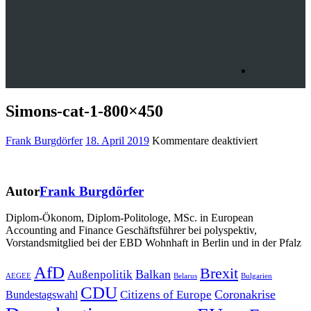
Simons-cat-1-800×450
für
Frank Burgdörfer
18. April 2019
Kommentare deaktiviert
Simons-
cat-
1-
Autor
Frank Burgdörfer
800×450
Diplom-Ökonom, Diplom-Politologe, MSc. in European
Accounting and Finance Geschäftsführer bei polyspektiv,
Vorstandsmitglied bei der EBD Wohnhaft in Berlin und in der Pfalz
Beitragsnavigation
AfD
Brexit
Balkan
Außenpolitik
AEGEE
Belarus
Bulgarien
CDU
Coronakrise
Citizens of Europe
Bundestagswahl