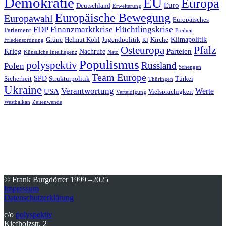
Demokratie
EU
Europa
Euro
Deutschland
Erweiterung
Europäische Bewegung
Europawahl
Europäisches
FDP
Finanzmarktkrise
Flüchtlingskrise
Parlament
Freiheit
Klimapolitik
Grüne
Helmut Kohl
Jugendpolitik
Kirche
Friedensordnung
KI
Pfalz
Osteuropa
Krieg
Parteien
Nachrufe
Künstliche Intelliegenz
Nato
Populismus
polyspektiv
Russland
Polen
Schengen
Team Europe
SPD
Sicherheit
Strukturpolitik
Türkei
Thüringen
Ukraine
Verantwortung
Werte
USA
Vielsprachigkeit
Verteidigung
Westbalkan
Zeitenwende
© Frank Burgdörfer 1999 –2025
Impressum
Datenschutzerklärung
c/o
polyspektiv
Kiefholzstr. 2