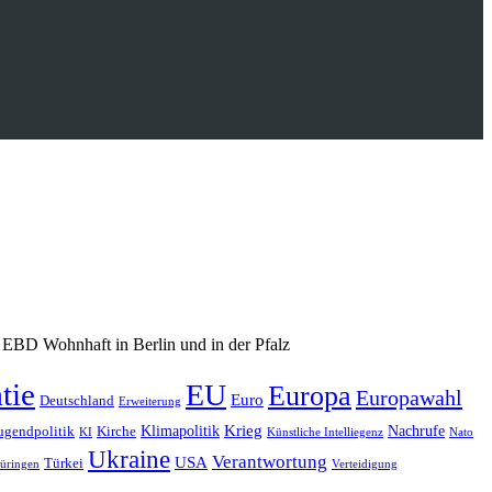
 EBD Wohnhaft in Berlin und in der Pfalz
tie
EU
Europa
Europawahl
Euro
Deutschland
Erweiterung
Krieg
Klimapolitik
Nachrufe
ugendpolitik
Kirche
KI
Künstliche Intelliegenz
Nato
Ukraine
Verantwortung
USA
Türkei
üringen
Verteidigung