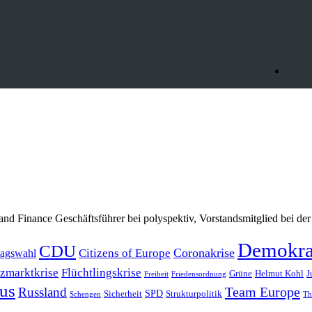
 Finance Geschäftsführer bei polyspektiv, Vorstandsmitglied bei der
Demokra
CDU
Coronakrise
Citizens of Europe
agswahl
zmarktkrise
Flüchtlingskrise
Grüne
Helmut Kohl
J
Freiheit
Friedensordnung
us
Team Europe
Russland
SPD
Sicherheit
Strukturpolitik
Schengen
Th