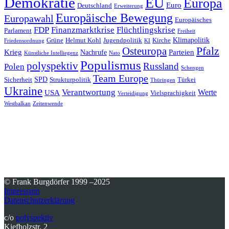
Demokratie
EU
Europa
Euro
Deutschland
Erweiterung
Europäische Bewegung
Europawahl
Europäisches
FDP
Finanzmarktkrise
Flüchtlingskrise
Parlament
Freiheit
Klimapolitik
Grüne
Helmut Kohl
Jugendpolitik
Kirche
Friedensordnung
KI
Pfalz
Osteuropa
Krieg
Parteien
Nachrufe
Künstliche Intelliegenz
Nato
Populismus
polyspektiv
Russland
Polen
Schengen
Team Europe
SPD
Sicherheit
Strukturpolitik
Türkei
Thüringen
Ukraine
Verantwortung
Werte
USA
Vielsprachigkeit
Verteidigung
Westbalkan
Zeitenwende
© Frank Burgdörfer 1999 –2025
Impressum
Datenschutzerklärung
c/o
polyspektiv
Kiefholzstr. 2