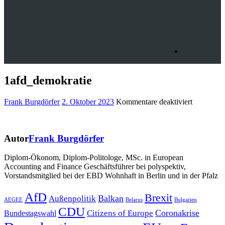
1afd_demokratie
für
Frank Burgdörfer
2. Oktober 2023
Kommentare deaktiviert
1afd_demo
Autor
Frank Burgdörfer
Diplom-Ökonom, Diplom-Politologe, MSc. in European
Accounting and Finance Geschäftsführer bei polyspektiv,
Vorstandsmitglied bei der EBD Wohnhaft in Berlin und in der Pfalz
Beitragsnavigation
AfD
Brexit
Balkan
Außenpolitik
AEGEE
Belarus
Bulgarien
CDU
Coronakrise
Citizens of Europe
Bundestagswahl