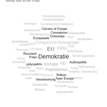
Berlin und in der Pfalz
Beitragsnavigation
Friedensordnung
Vielsprachigkeit
Schengen
Europäisches Parlament
Citizens of Europe
Helmut Kohl
Coronakrise
Strukturpolitik
Flüchtlingskrise
Osteuropa
Euro
Europawahl
Westbalkan
Verteidigung
Europäische Bewegung
KI
SPD
AEGEE
FDP
CDU
EU
Ukraine
Thüringen
Türkei
Werte
Russland
Demokratie
Bundestagswahl
Polen
Grüne
Sicherheit
Außenpolitik
AfD
Europa
polyspektiv
Zeitenwende
Bulgarien
Krieg
Pfalz
Populismus
USA
Parteien
Erweiterung
Finanzmarktkrise
Balkan
Brexit
Nato
Kirche
Team Europe
Verantwortung
Deutschland
Klimapolitik
Nachrufe
Freiheit
Belarus
Jugendpolitik