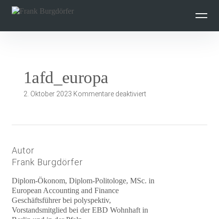
Inhalte
überspringen
1afd_europa
für
2. Oktober 2023
Kommentare deaktiviert
1afd_europa
Autor
Frank Burgdörfer
Diplom-Ökonom, Diplom-Politologe, MSc. in
European Accounting and Finance
Geschäftsführer bei polyspektiv,
Vorstandsmitglied bei der EBD Wohnhaft in