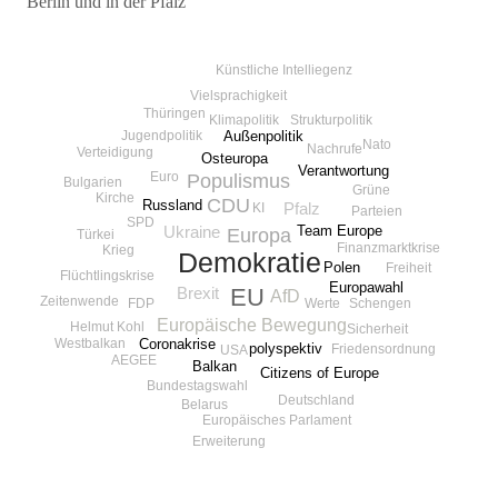
Berlin und in der Pfalz
Beitragsnavigation
Künstliche Intelliegenz
Vielsprachigkeit
Thüringen
Strukturpolitik
Klimapolitik
Jugendpolitik
Außenpolitik
Nato
Nachrufe
Verteidigung
Osteuropa
Verantwortung
Euro
Populismus
Bulgarien
Grüne
Kirche
CDU
Russland
Pfalz
KI
Parteien
SPD
Team Europe
Ukraine
Europa
Türkei
Finanzmarktkrise
Krieg
Demokratie
Polen
Freiheit
Flüchtlingskrise
Europawahl
EU
Brexit
AfD
Zeitenwende
Schengen
FDP
Werte
Europäische Bewegung
Helmut Kohl
Sicherheit
Westbalkan
Coronakrise
polyspektiv
Friedensordnung
USA
AEGEE
Balkan
Citizens of Europe
Bundestagswahl
Deutschland
Belarus
Europäisches Parlament
Erweiterung