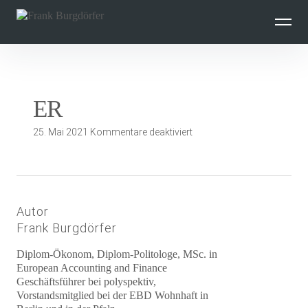
Inhalte
überspringen
ER
für
25. Mai 2021
Kommentare deaktiviert
ER
Autor
Frank Burgdörfer
Diplom-Ökonom, Diplom-Politologe, MSc. in
European Accounting and Finance
Geschäftsführer bei polyspektiv,
Vorstandsmitglied bei der EBD Wohnhaft in