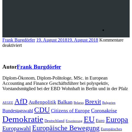
Frank Burgdörfer
19. August 2018
19. August 2018
Kommentare
für
deaktiviert
Autor
Frank Burgdörfer
Diplom-Ökonom, Diplom-Politologe, MSc. in European
Accounting and Finance Geschäftsführer bei polyspektiv,
Vorstandsmitglied bei der EBD Wohnhaft in Berlin und in der Pfalz
Beitragsnavigation
AfD
Brexit
Balkan
Außenpolitik
AEGEE
Belarus
Bulgarien
CDU
Coronakrise
Citizens of Europe
Bundestagswahl
Demokratie
EU
Europa
Euro
Deutschland
Erweiterung
Europäische Bewegung
Europawahl
Europäisches