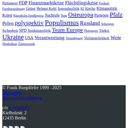
FDP
Finanzmarktkrise
Flüchtlingskrise
Parlament
Freiheit
Klimapolitik
Grüne
Helmut Kohl
Jugendpolitik
Kirche
Friedensordnung
KI
Pfalz
Osteuropa
Krieg
Parteien
Nachrufe
Künstliche Intelliegenz
Nato
Populismus
polyspektiv
Russland
Polen
Schengen
Team Europe
SPD
Sicherheit
Strukturpolitik
Türkei
Thüringen
Ukraine
Verantwortung
Werte
USA
Vielsprachigkeit
Verteidigung
Westbalkan
Zeitenwende
© Frank Burgdörfer 1999 –2025
Impressum
Datenschutzerklärung
c/o
polyspektiv
Kiefholzstr. 2
12435 Berlin