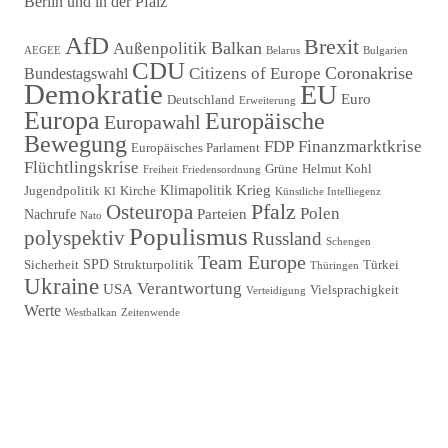
Berlin und in der Pfalz
Beitragsnavigation
AfD
Brexit
Balkan
Außenpolitik
AEGEE
Belarus
Bulgarien
CDU
Coronakrise
Citizens of Europe
Bundestagswahl
Demokratie
EU
Euro
Deutschland
Erweiterung
Europa
Europäische
Europawahl
Bewegung
FDP
Finanzmarktkrise
Europäisches Parlament
Flüchtlingskrise
Grüne
Helmut Kohl
Freiheit
Friedensordnung
Krieg
Klimapolitik
Jugendpolitik
Kirche
KI
Künstliche Intelliegenz
Pfalz
Osteuropa
Polen
Parteien
Nachrufe
Nato
Populismus
polyspektiv
Russland
Schengen
Team Europe
SPD
Sicherheit
Strukturpolitik
Türkei
Thüringen
Ukraine
Verantwortung
USA
Vielsprachigkeit
Verteidigung
Werte
Westbalkan
Zeitenwende