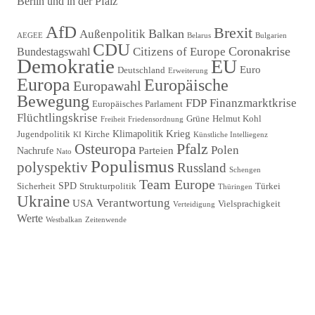
Berlin und in der Pfalz
Beitragsnavigation
AfD
Brexit
Balkan
Außenpolitik
AEGEE
Belarus
Bulgarien
CDU
Coronakrise
Citizens of Europe
Bundestagswahl
Demokratie
EU
Euro
Deutschland
Erweiterung
Europa
Europäische
Europawahl
Bewegung
FDP
Finanzmarktkrise
Europäisches Parlament
Flüchtlingskrise
Grüne
Helmut Kohl
Freiheit
Friedensordnung
Krieg
Klimapolitik
Jugendpolitik
Kirche
KI
Künstliche Intelliegenz
Pfalz
Osteuropa
Polen
Parteien
Nachrufe
Nato
Populismus
polyspektiv
Russland
Schengen
Team Europe
SPD
Sicherheit
Strukturpolitik
Türkei
Thüringen
Ukraine
Verantwortung
USA
Vielsprachigkeit
Verteidigung
Werte
Westbalkan
Zeitenwende