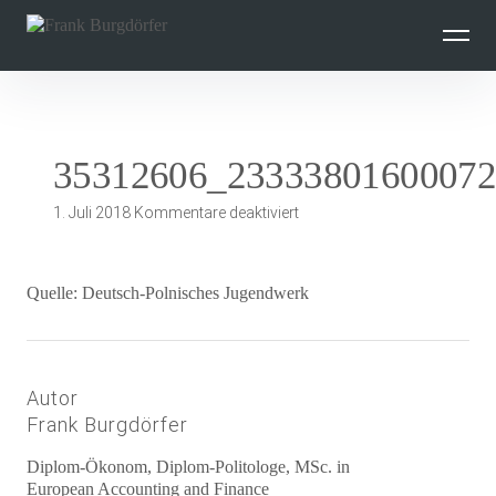
Inhalte
überspringen
35312606_2333380160007
für
1. Juli 2018
Kommentare deaktiviert
35312606_2333380160007
Quelle: Deutsch-Polnisches Jugendwerk
Autor
Frank Burgdörfer
Diplom-Ökonom, Diplom-Politologe, MSc. in
European Accounting and Finance