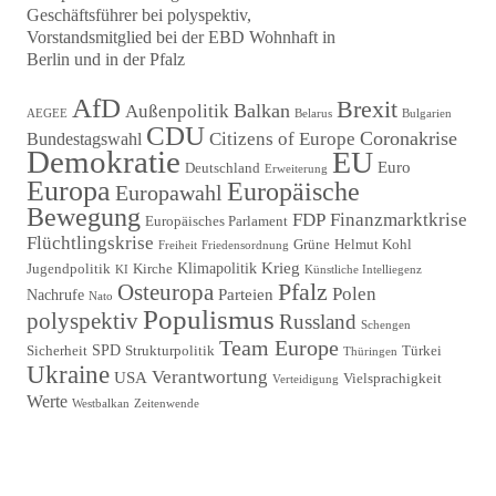
Geschäftsführer bei polyspektiv,
Vorstandsmitglied bei der EBD Wohnhaft in
Berlin und in der Pfalz
Beitragsnavigation
AfD
Brexit
Balkan
Außenpolitik
AEGEE
Belarus
Bulgarien
CDU
Coronakrise
Citizens of Europe
Bundestagswahl
Demokratie
EU
Euro
Deutschland
Erweiterung
Europa
Europäische
Europawahl
Bewegung
FDP
Finanzmarktkrise
Europäisches Parlament
Flüchtlingskrise
Grüne
Helmut Kohl
Freiheit
Friedensordnung
Krieg
Klimapolitik
Jugendpolitik
Kirche
KI
Künstliche Intelliegenz
Pfalz
Osteuropa
Polen
Parteien
Nachrufe
Nato
Populismus
polyspektiv
Russland
Schengen
Team Europe
SPD
Sicherheit
Strukturpolitik
Türkei
Thüringen
Ukraine
Verantwortung
USA
Vielsprachigkeit
Verteidigung
Werte
Westbalkan
Zeitenwende