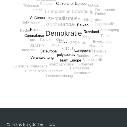
Citizens of Europe
Parteien
AEGEE
Thüringen
Zeitenwende
Grüne
Europäische Bewegung
Freiheit
Populismus
Außenpolitik
Flüchtlingskrise
Nato
Werte
Europa
Ukraine
Jugendpolitik
Balkan
Polen
Verteidigung
Kirche
Demokratie
Russland
Coronakrise
Türkei
Krieg
EU
Brexit
KI
Euro
Erweiterung
Pfalz
SPD
AfD
Nachrufe
USA
FDP
CDU
Bulgarien
Europawahl
Osteuropa
Belarus
polyspektiv
Bundestagswahl
Verantwortung
Strukturpolitik
Team Europe
Finanzmarktkrise
Sicherheit
Künstliche Intelliegenz
Helmut Kohl
Europäisches Parlament
Westbalkan
Friedensordnung
© Frank Burgdörfer
c/o