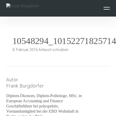
Inhalte
überspringen
10548294_1015227182571
8. Februar 2016
Antwort schreiben
Autor
Frank Burgdörfer
Diplom-Ökonom, Diplom-Politologe, MSc. in
European Accounting and Finance
Geschäftsführer bei polyspektiv,
Vorstandsmitglied bei der EBD Wohnhaft in