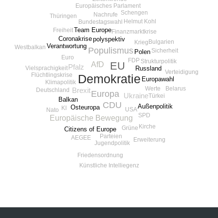
Europäisches Parlament
Schengen
Nachrufe
Thüringen
Helmut Kohl
Bundestagswahl
Team Europe
Freiheit
Finanzmarktkrise
Coronakrise
polyspektiv
Bulgarien
Krieg
Verantwortung
Westbalkan
Populismus
Sicherheit
Polen
Euro
FDP
Strukturpolitik
AfD
EU
Pfalz
Russland
Vielsprachigkeit
Verteidigung
Flüchtlingskrise
Demokratie
Europawahl
Klimapolitik
Belarus
Werte
Deutschland
Brexit
Europa
Ukraine
Türkei
Balkan
CDU
Außenpolitik
Osteuropa
KI
USA
Nato
SPD
Europäische Bewegung
Kirche
Grüne
Citizens of Europe
Parteien
AEGEE
Erweiterung
Jugendpolitik
Friedensordnung
Künstliche Intelliegenz