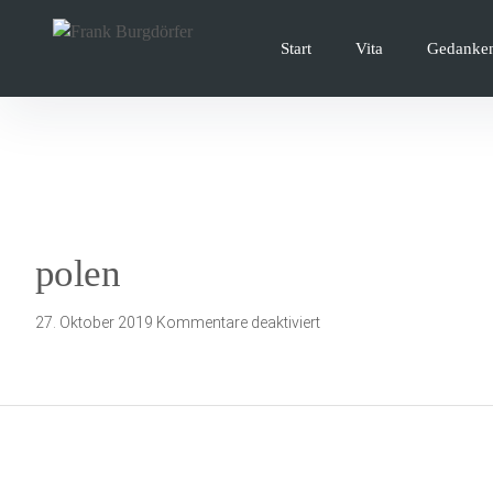
Inhalte
überspringen
Start
Vita
Gedanke
polen
für
27. Oktober 2019
Kommentare deaktiviert
polen