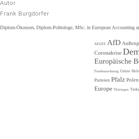
Autor
Frank Burgdörfer
Diplom-Ökonom, Diplom-Politologe, MSc. in European Accounting and 
Beitragsnavigation
AfD
Außenpo
AEGEE
Dem
Coronakrise
Europäische 
Grüne
Hel
Friedensordnung
Pfalz
Polen
Parteien
Europe
Türk
Thüringen