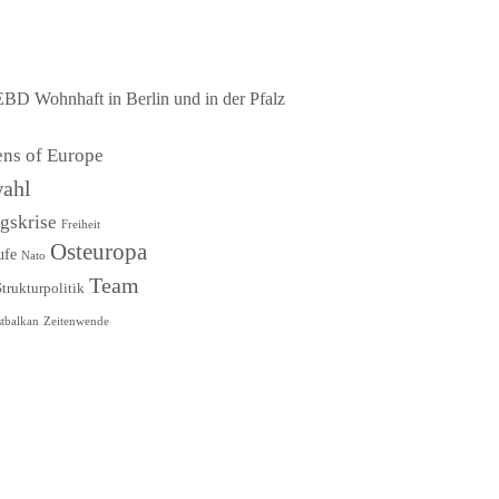
EBD Wohnhaft in Berlin und in der Pfalz
ens of Europe
ahl
ngskrise
Freiheit
Osteuropa
ufe
Nato
Team
Strukturpolitik
tbalkan
Zeitenwende