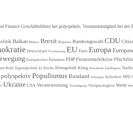
Finance Geschäftsführer bei polyspektiv, Vorstandsmitglied bei der 
CDU
Brexit
Balkan
litik
Citiz
Bundestagswahl
Belarus
Bulgarien
okratie
EU
Europa
Europaw
Euro
Deutschland
Erweiterung
Bewegung
FDP
Finanzmarktkrise
Flüchtli
Europäisches Parlament
Krieg
Klimapolitik
Nachr
mut Kohl
Jugendpolitik
Kirche
KI
Künstliche Intelliegenz
Populismus
polyspektiv
Russland
SPD
Sicherheit
Schengen
Ukraine
Verantwortung
Werte
USA
ei
Vielsprachigkeit
Verteidigung
Wes