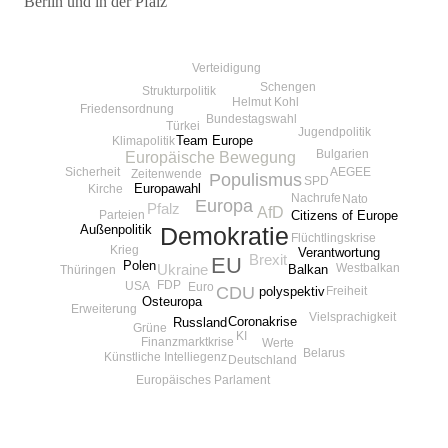
Berlin und in der Pfalz
Beitragsnavigation
Verteidigung
Schengen
Strukturpolitik
Helmut Kohl
Friedensordnung
Bundestagswahl
Türkei
Jugendpolitik
Team Europe
Klimapolitik
Bulgarien
Europäische Bewegung
AEGEE
Sicherheit
Zeitenwende
Populismus
SPD
Europawahl
Kirche
Nachrufe
Nato
Europa
Pfalz
AfD
Parteien
Citizens of Europe
Außenpolitik
Demokratie
Flüchtlingskrise
Krieg
Verantwortung
Brexit
EU
Polen
Westbalkan
Balkan
Ukraine
Thüringen
FDP
USA
Euro
CDU
polyspektiv
Freiheit
Osteuropa
Erweiterung
Vielsprachigkeit
Coronakrise
Russland
Grüne
KI
Finanzmarktkrise
Werte
Belarus
Künstliche Intelliegenz
Deutschland
Europäisches Parlament