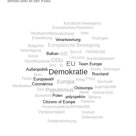
Berlin und in der Pfalz
Beitragsnavigation
Künstliche Intelliegenz
Europäisches Parlament
Nato
Strukturpolitik
Deutschland
Erweiterung
Thüringen
Verantwortung
Europäische Bewegung
Bulgarien
Verteidigung
Brexit
FDP
AEGEE
AfD
Balkan
Grüne
Ukraine
Bundestagswahl
CDU
Flüchtlingskrise
EU
Team Europe
SPD
KI
Kirche
Schengen
Außenpolitik
Demokratie
Russland
Euro
Pfalz
Türkei
Europawahl
Krieg
Europa
Nachrufe
Coronakrise
Westbalkan
Jugendpolitik
Osteuropa
Populismus
USA
Werte
Helmut Kohl
Polen
Sicherheit
polyspektiv
Belarus
Parteien
Citizens of Europe
Klimapolitik
Finanzmarktkrise
Vielsprachigkeit
Freiheit
Zeitenwende
Friedensordnung