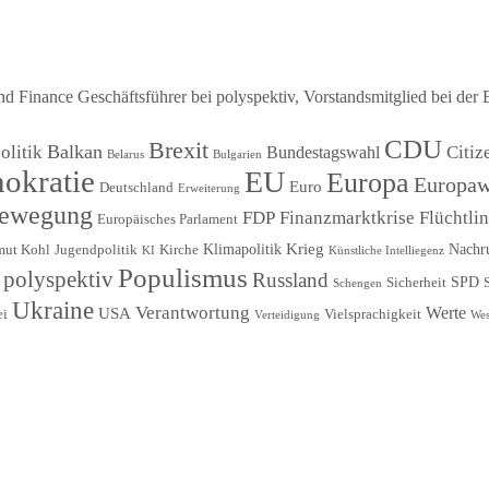
Finance Geschäftsführer bei polyspektiv, Vorstandsmitglied bei der 
CDU
Brexit
Balkan
litik
Citiz
Bundestagswahl
Belarus
Bulgarien
okratie
EU
Europa
Europaw
Euro
Deutschland
Erweiterung
Bewegung
FDP
Finanzmarktkrise
Flüchtli
Europäisches Parlament
Krieg
Klimapolitik
Nachr
mut Kohl
Jugendpolitik
Kirche
KI
Künstliche Intelliegenz
Populismus
polyspektiv
Russland
SPD
Sicherheit
Schengen
Ukraine
Verantwortung
Werte
USA
ei
Vielsprachigkeit
Verteidigung
Wes