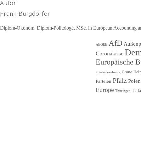
Autor
Frank Burgdörfer
Diplom-Ökonom, Diplom-Politologe, MSc. in European Accounting and 
Beitragsnavigation
AfD
Außenpo
AEGEE
Dem
Coronakrise
Europäische 
Grüne
Hel
Friedensordnung
Pfalz
Polen
Parteien
Europe
Türk
Thüringen