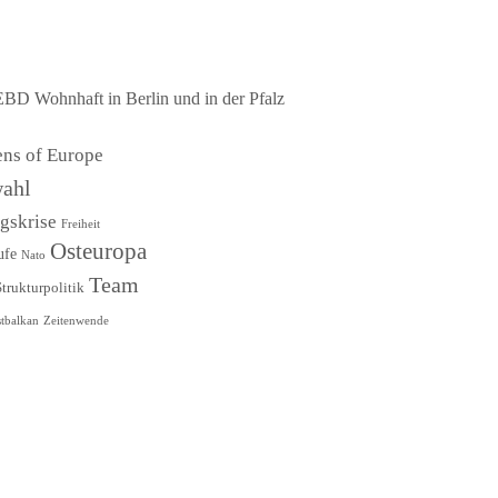
EBD Wohnhaft in Berlin und in der Pfalz
ens of Europe
ahl
ngskrise
Freiheit
Osteuropa
ufe
Nato
Team
Strukturpolitik
tbalkan
Zeitenwende