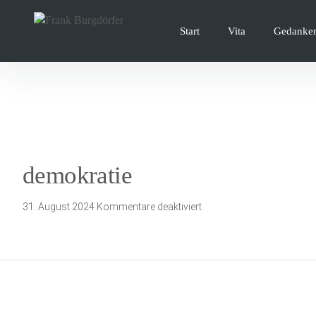
Inhalte
überspringen
Start
Vita
Gedanke
demokratie
für
31. August 2024
Kommentare deaktiviert
demokratie