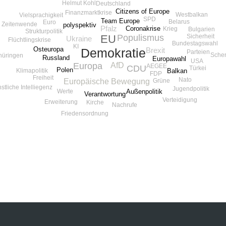
Helmut Kohl
Deutschland
Citizens of Europe
Finanzmarktkrise
Westbalkan
Vielsprachigkeit
SPD
Team Europe
Belarus
Euro
Zeitenwende
polyspektiv
Pfalz
Coronakrise
Krieg
Bulgarien
Strukturpolitik
EU
Populismus
Sicherheit
Ukraine
Flüchtlingskrise
Bundestagswahl
KI
Osteuropa
Demokratie
Brexit
Parteien
Sche
hüringen
Russland
Europawahl
USA
AfD
Europa
AEGEE
CDU
Türkei
Polen
Klimapolitik
Balkan
FDP
Freiheit
Nato
Europäische Bewegung
Grüne
stliche Intelliegenz
Jugendpolitik
Werte
Außenpolitik
Verantwortung
Verteidigung
Erweiterung
Kirche
Nachrufe
Friedensordnung