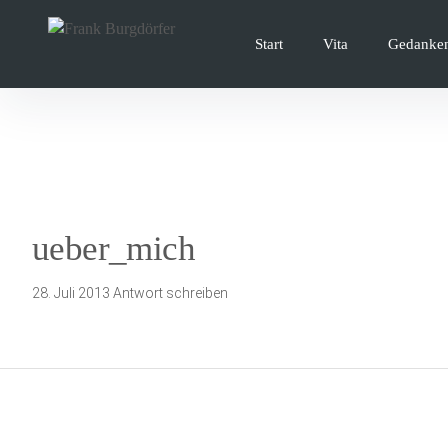
Inhalte
überspringen
Start
Vita
Gedanke
ueber_mich
28. Juli 2013
Antwort schreiben