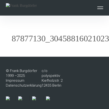
Inhalte
überspringen
87877130_3045881602102
© Frank Burgdörfer
c/o
1999 –2025
polyspektiv
Impressum
Kiefholzstr. 2
Datenschutzerklärung
12435 Berlin