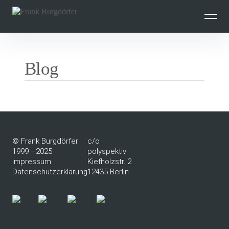
Inhalte
überspringen
Blog
© Frank Burgdörfer
c/o
1999 –2025
polyspektiv
Impressum
Kiefholzstr. 2
Datenschutzerklärung
12435 Berlin