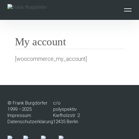
Inhalte
überspringen
My account
[woocommerce_my_account]
© Frank Burgdörfer
c/o
1999 –2025
polyspektiv
Impressum
Kiefholzstr. 2
Datenschutzerklärung
12435 Berlin